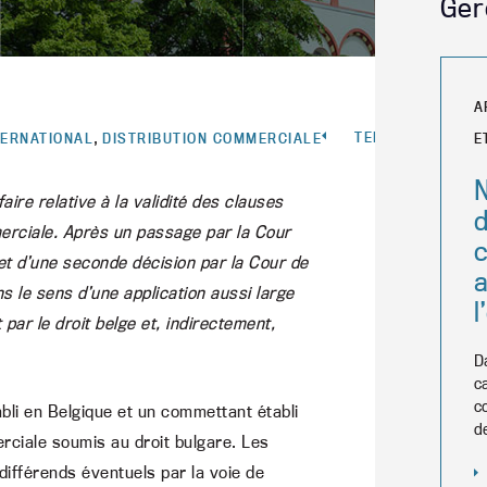
Ger
A
,
TERUG
TERNATIONAL
DISTRIBUTION COMMERCIALE
E
N
ire relative à la validité des clauses
d
erciale. Après un passage par la Cour
bjet d’une seconde décision par la Cour de
a
s le sens d’une application aussi large
l
par le droit belge et, indirectement,
D
c
c
bli en Belgique et un commettant établi
d
rciale soumis au droit bulgare. Les
 différends éventuels par la voie de