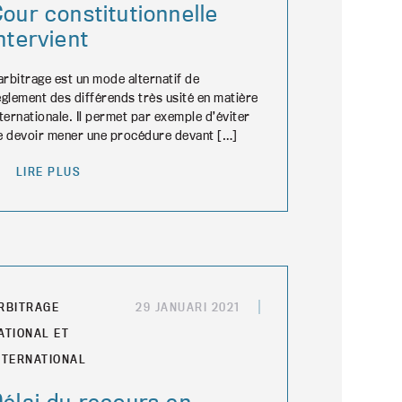
our constitutionnelle
ntervient
’arbitrage est un mode alternatif de
èglement des différends très usité en matière
nternationale. Il permet par exemple d’éviter
e devoir mener une procédure devant […]
LIRE PLUS
RBITRAGE
29 JANUARI 2021
ATIONAL ET
NTERNATIONAL
élai du recours en