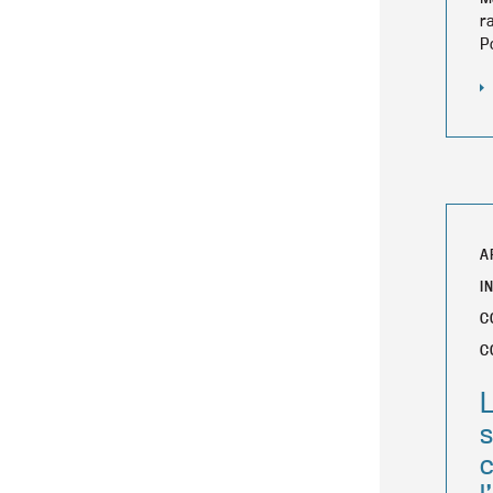
r
P
A
I
C
C
L
s
c