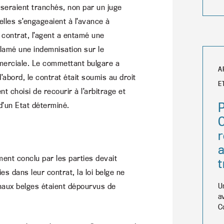
s seraient tranchés, non par un juge
elles s’engageaient à l’avance à
 contrat, l’agent a entamé une
lamé une indemnisation sur le
mmerciale. Le commettant bulgare a
A
’abord, le contrat était soumis au droit
E
ent choisi de recourir à l’arbitrage et
P
 d’un Etat déterminé.
C
r
a
ment conclu par les parties devait
t
es dans leur contrat, la loi belge ne
unaux belges étaient dépourvus de
U
a
C