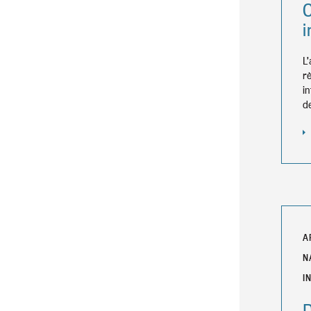
C
i
L
r
i
d
A
N
I
D