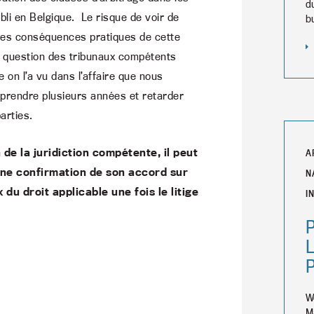
d
bli en Belgique. Le risque de voir de
b
e des conséquences pratiques de cette
la question des tribunaux compétents
 on l’a vu dans l’affaire que nous
prendre plusieurs années et retarder
arties.
 de la juridiction compétente, il peut
A
une confirmation de son accord sur
N
 du droit applicable une fois le litige
I
P
L
W
M