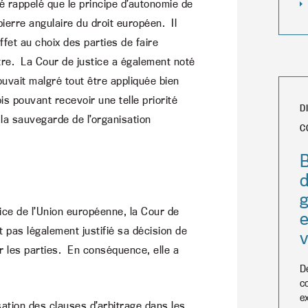
é rappelé que le principe d’autonomie de
pierre angulaire du droit européen. Il
ffet au choix des parties de faire
utre. La Cour de justice a également noté
uvait malgré tout être appliquée bien
is pouvant recevoir une telle priorité
D
 la sauvegarde de l’organisation
C
d
g
ice de l’Union européenne, la Cour de
t pas légalement justifié sa décision de
r les parties. En conséquence, elle a
D
c
e
lisation des clauses d’arbitrage dans les