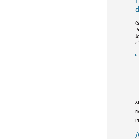
l
C
P
J
d
A
N
I
A