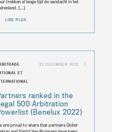
uur trekken al lange tijd de aandacht in het
uitenland. […]
LIRE PLUS
RBITRAGE
22 DECEMBER 2022
ATIONAL ET
NTERNATIONAL
artners ranked in the
egal 500 Arbitration
Powerlist (Benelux 2022)
e are proud to share that partners Didier
atray and Sigrid Van Rompaey have been