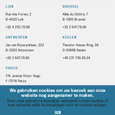
LUIK
BRUSSEL
Rue des Fories, 2
Allée du Cloître, 7
B-4020 Luik
B-1000 Brussel
+32 4 252.70.68
+32 2 647.79.80
ANTWERPEN
KEULEN
Jan van Rijswijcklaan, 232
Theodor-Heuss-Ring, 36
B-2020 Antwerpen
D-50668 Keulen
+32 2 647.79.80
+49 221 739.38.24
PARIJS
174, avenue Victor Hugo
F-75116 Parijs
+33 1 44.05.21.21
We gebruiken cookies om uw bezoek aan onze
website nog aangenamer te maken.
Door onze website te bezoeken, aanvaardt u onze cookies. U
kunt natuurlijk altijd de instellingen voor de cookies wijzigen.
© Copyright 2026 Matray, Matray & Hallet - Alle rechten voorbehouden
OK
ALGEMENE VOORWAARDEN
COOKIE BELEID