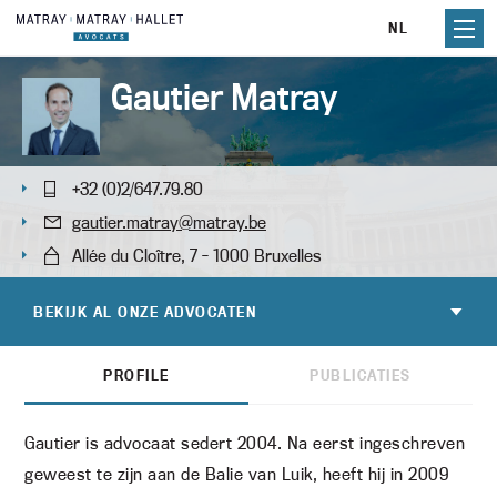
Skip
NL
to
content
Gautier Matray
+32 (0)2/647.79.80
gautier.matray@matray.be
Allée du Cloître, 7 - 1000 Bruxelles
BEKIJK AL ONZE ADVOCATEN
PROFILE
PUBLICATIES
Gautier is advocaat sedert 2004. Na eerst ingeschreven
geweest te zijn aan de Balie van Luik, heeft hij in 2009