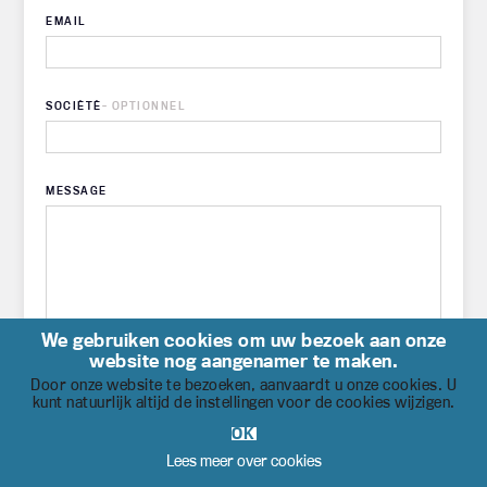
EMAIL
SOCIÉTÉ
- OPTIONNEL
MESSAGE
We gebruiken cookies om uw bezoek aan onze
website nog aangenamer te maken.
Door onze website te bezoeken, aanvaardt u onze cookies. U
kunt natuurlijk altijd de instellingen voor de cookies wijzigen.
J'AI LU ET J'ACCEPTE LA POLITIQUE DE
OK
CONFIDENTIALITÉ
DISPONIBLE ICI
Lees meer over cookies