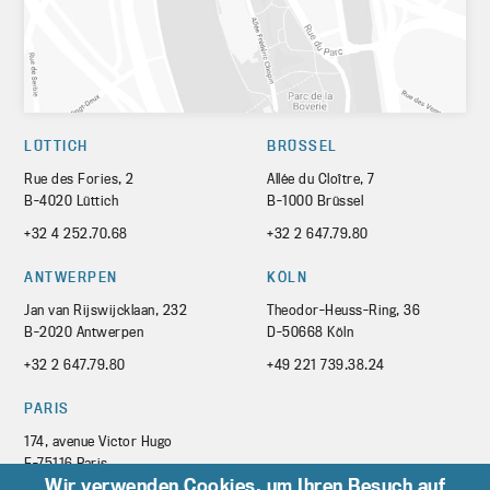
LÜTTICH
BRÜSSEL
Rue des Fories, 2
Allée du Cloître, 7
B-4020 Lüttich
B-1000 Brüssel
+32 4 252.70.68
+32 2 647.79.80
ANTWERPEN
KÖLN
Jan van Rijswijcklaan, 232
Theodor-Heuss-Ring, 36
B-2020 Antwerpen
D-50668 Köln
+32 2 647.79.80
+49 221 739.38.24
PARIS
174, avenue Victor Hugo
F-75116 Paris
Wir verwenden Cookies, um Ihren Besuch auf