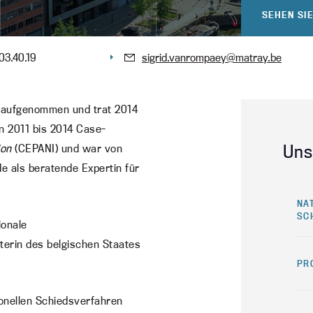
SEHEN SI
03.40.19
sigrid.vanrompaey@matray.be
 aufgenommen und trat 2014
n 2011 bis 2014 Case-
Uns
ion
(CEPANI) und war von
e als beratende Expertin für
NA
SC
ionale
aterin des belgischen Staates
PR
tionellen Schiedsverfahren