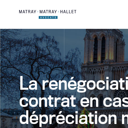
Skip
to
content
La renégociat
contrat en ca
dépréciation 