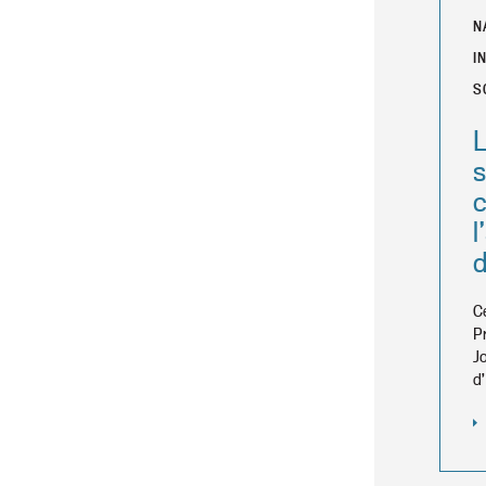
N
I
S
L
s
c
l
C
P
J
d