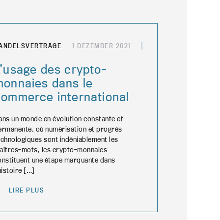
ANDELSVERTRÄGE
1 DEZEMBER 2021
L’usage des crypto-
monnaies dans le
commerce international
ans un monde en évolution constante et
ermanente, où numérisation et progrès
echnologiques sont indéniablement les
aîtres-mots, les crypto-monnaies
onstituent une étape marquante dans
histoire […]
LIRE PLUS