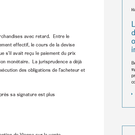
H
L
d
archandises avec retard. Entre le
ement effectif, le cours de la devise
i
e s’il avait reçu le paiement du prix
ation monétaire. La jurisprudence a déjà
B
s
exécution des obligations de l’acheteur et
p
c
après sa signature est plus
ention de Vienne sur la vente