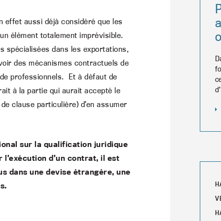
a
en effet aussi déjà considéré que les
o
 un élément totalement imprévisible.
es spécialisées dans les exportations,
D
voir des mécanismes contractuels de
f
 de professionnels. Et à défaut de
c
d
ait à la partie qui aurait accepté le
de clause particulière) d’en assumer
nal sur la qualification juridique
l’exécution d’un contrat, il est
us dans une devise étrangère, une
H
s.
V
H