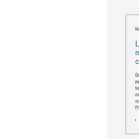
H
D
p
t
m
c
l’