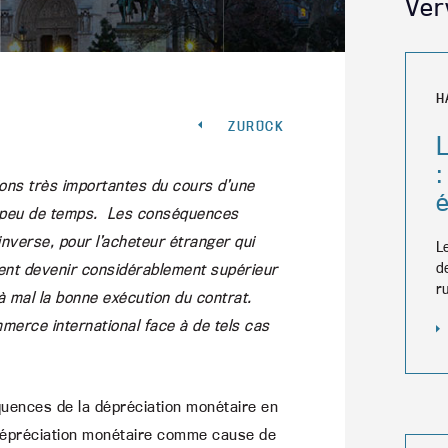
Ver
H
ZURÜCK
L
ions très importantes du cours d’une
s peu de temps. Les conséquences
inverse, pour l’acheteur étranger qui
L
d
ement devenir considérablement supérieur
r
 à mal la bonne exécution du contrat.
mmerce international face à de tels cas
quences de la dépréciation monétaire en
a dépréciation monétaire comme cause de