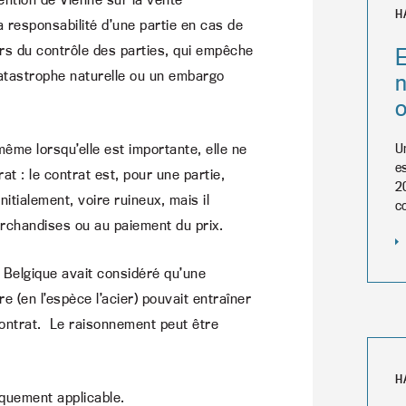
H
a responsabilité d’une partie en cas de
rs du contrôle des parties, qui empêche
atastrophe naturelle ou un embargo
o
même lorsqu’elle est importante, elle ne
U
e
t : le contrat est, pour une partie,
2
itialement, voire ruineux, mais il
c
archandises ou au paiement du prix.
 Belgique avait considéré qu’une
e (en l’espèce l’acier) pouvait entraîner
 contrat. Le raisonnement peut être
H
iquement applicable.