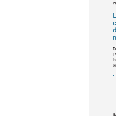
P
n
D
l
i
p
H