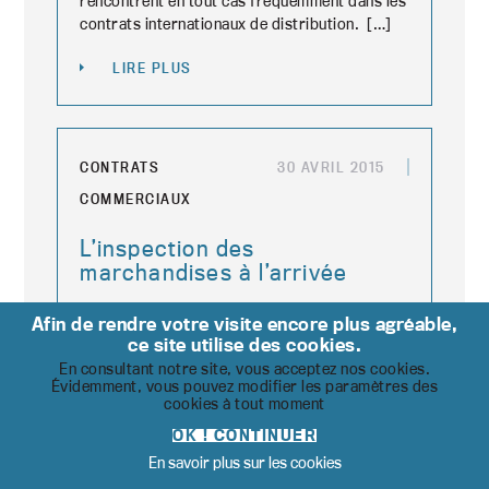
rencontrent en tout cas fréquemment dans les
contrats internationaux de distribution. […]
LIRE PLUS
CONTRATS
30 AVRIL 2015
COMMERCIAUX
L’inspection des
marchandises à l’arrivée
Beaucoup de contrats ou de conditions
Afin de rendre votre visite encore plus agréable,
générales de vente mettent à charge de
ce site utilise des cookies.
l’acheteur une obligation d’inspecter les
En consultant notre site, vous acceptez nos cookies.
Évidemment, vous pouvez modifier les paramètres des
marchandises dans un délai bref. La sanction
cookies à tout moment
[…]
OK ! CONTINUER
LIRE PLUS
En savoir plus sur les cookies