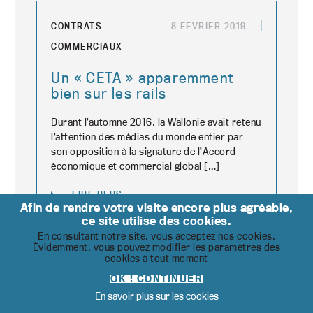
CONTRATS
8 FÉVRIER 2019
COMMERCIAUX
Un « CETA » apparemment
bien sur les rails
Durant l’automne 2016, la Wallonie avait retenu
l’attention des médias du monde entier par
son opposition à la signature de l’Accord
économique et commercial global […]
LIRE PLUS
Afin de rendre votre visite encore plus agréable,
ce site utilise des cookies.
En consultant notre site, vous acceptez nos cookies.
Évidemment, vous pouvez modifier les paramètres des
cookies à tout moment
CONTRATS
11 JANVIER 2019
OK ! CONTINUER
COMMERCIAUX
En savoir plus sur les cookies
Paralysie du gouvernement et